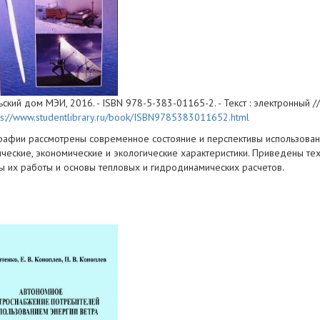
ский дом МЭИ, 2016. - ISBN 978-5-383-01165-2. - Текст : электронный // ЭБ
ps://www.studentlibrary.ru/book/ISBN9785383011652.html
рафии рассмотрены современное состояние и перспективы использован
ические, экономические и экологические характеристики. Приведены те
ы их работы и основы тепловых и гидродинамических расчетов.