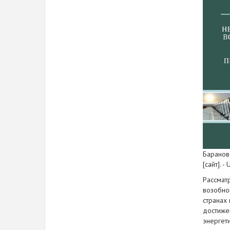
Баранов 
[сайт]. - 
Рассмат
возобно
странах
достиже
энергет