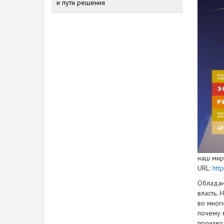
и пути решения
наш мир 
URL:
htt
Обладан
власть.
во многи
почему 
производ