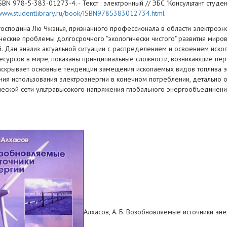
ISBN 978-5-383-01273-4. - Текст : электронный // ЭБС "Консультант студента"
/www.studentlibrary.ru/book/ISBN9785383012734.html
 господина Лю Чжэнья, признанного профессионала в области электроэн
ические проблемы долгосрочного "экологически чистого" развития миров
. Дан анализ актуальной ситуации с распределением и освоением ископ
есурсов в мире, показаны принципиальные сложности, возникающие пере
аскрывает основные тенденции замещения ископаемых видов топлива эк
ния использования электроэнергии в конечном потреблении, детально
ческой сети ультравысокого напряжения глобального энергообъединения,
Алхасов, А. Б. Возобновляемые источники энер