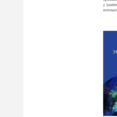
у "разб
использ