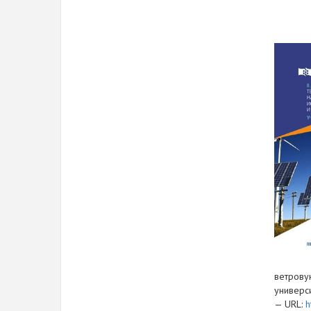
ветровую
универси
— URL:
h