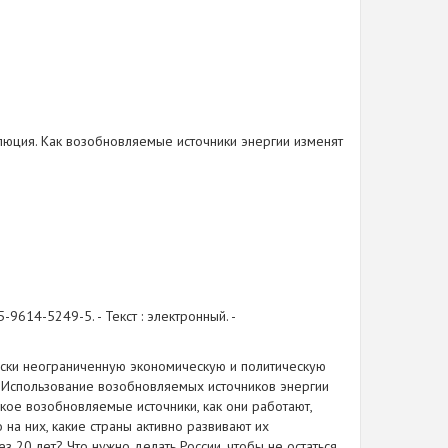
люция. Как возобновляемые источники энергии изменят
-9614-5249-5. - Текст : электронный. -
чески неограниченную экономическую и политическую
я. Использование возобновляемых источников энергии
акое возобновляемые источники, как они работают,
на них, какие страны активно развивают их
з 20 лет? Что нужно делать России, чтобы не остаться