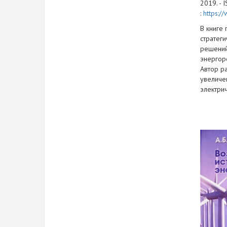
2019. - 
:
https:/
В книге
стратег
решений
энергор
Автор р
увеличе
электри