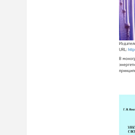
Издатель
URL:
htt
В моног
энергет
принцип