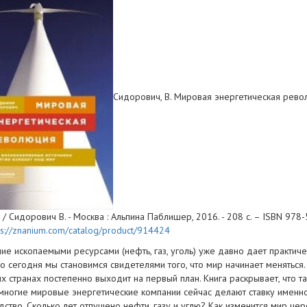
Сидорович, В. Мировая энергетическая рево
/ Сидорович В. - Москва : Альпина Паблишер, 2016. - 208 с. – ISBN 978-5
ps://znanium.com/catalog/product/914424
ие ископаемыми ресурсами (нефть, газ, уголь) уже давно дает практи
 Но сегодня мы становимся свидетелями того, что мир начинает менятьс
х странах постепенно выходит на первый план. Книга раскрывает, что т
многие мировые энергетические компании сейчас делают ставку именно 
ство. Сколько лет отпущено нефти, газу и углю? Как изменится мир чере