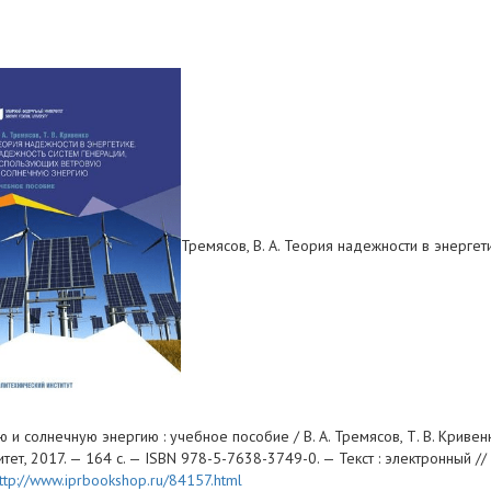
Тремясов, В. А. Теория надежности в энерге
 и солнечную энергию : учебное пособие / В. А. Тремясов, Т. В. Криве
тет, 2017. — 164 c. — ISBN 978-5-7638-3749-0. — Текст : электронный //
ttp://www.iprbookshop.ru/84157.html