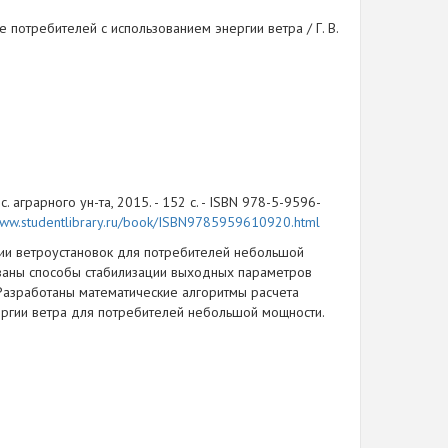
е потребителей с использованием энергии ветра / Г. В.
с. аграрного ун-та, 2015. - 152 с. - ISBN 978-5-9596-
/www.studentlibrary.ru/book/ISBN9785959610920.html
ии ветроустановок для потребителей небольшой
ваны способы стабилизации выходных параметров
 Разработаны математические алгоритмы расчета
ергии ветра для потребителей небольшой мощности.