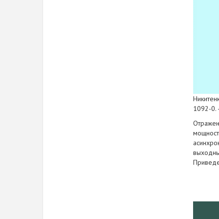
Никитенк
1092-0. -
Отражен
мощност
асинхро
выходны
Приведе