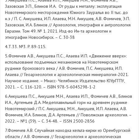
3.Анкушева П.С., Алаева И.П., Анкушев М.Н., Фомичев А.В.,
Зазовская Э.П., Блинов И.А. От руды к металлу: эксплуатация
Новотемирского месторождения Южного Зауралья во II тыс. до
н.э / П. С. Анкушева, И.П. Алаева, М.Н. Анкушев, А.В. Фомичев, Э.П.
Зазовская, И.А. Блинов // Археология, этнография и антропология
Евразии. Том 49. № 1. 2021. Изд-во Ин-та археологии и
этнографии Новосибирск. – С. 30-38
4.Т.33. №3. P. 89-115.
5.Фомичев А.В., Анкушева П.С., Алаева И.П. «Движение вверх»:
использование подъемных механизмов на Новотемирском
руднике бронзового века / А.В. Фомичев, П.С. Анкушева, И.П.
Алаева // Геоархеология и археологическая минералогия-2021.
Научное издание. – Миасс- Челябинск: Издательство ЮУрГГПУ,
2021. – С. 116-120. – ISBN 978-5-6045298-1-2
6.Анкушева П.С., Анкушев М.Н., Алаева И.П., Фомичев А.В., Блинов
И.А., Артемьев Д.А. Медеплавильный горн на древнем руднике
Новотемирский / П.С. Анкушева, М.Н., Анкушев, И.П. Алаева, А.В.
Фомичев, И.А. Блинов, Д.А. Артемьев // Поволжская археология. –
2022. – №1 (39). – С. 34-48. – ISSN 2500-2856
7.Фомичев А.В. Случайная находка кельта-кирки из Оренбургской
области / А.В. Фомичев // Геоархеология и археологическая