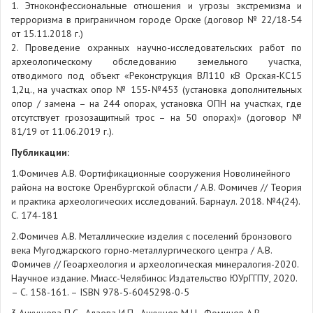
1. Этноконфессиональные отношения и угрозы экстремизма и
терроризма в приграничном городе Орске (договор № 22/18-54
от 15.11.2018 г.)
2. Проведение охранных научно-исследовательских работ по
археологическому обследованию земельного участка,
отводимого под объект «Реконструкция ВЛ110 кВ Орская-КС15
1,2ц., на участках опор № 155-№453 (установка дополнительных
опор / замена – на 244 опорах, установка ОПН на участках, где
отсутствует грозозащитный трос – на 50 опорах)» (договор №
81/19 от 11.06.2019 г.).
Публикации:
1.Фомичев А.В. Фортификационные сооружения Новолинейного
района на востоке Оренбургской области / А.В. Фомичев // Теория
и практика археологических исследований. Барнаул. 2018. №4(24).
С. 174-181
2.Фомичев А.В. Металлические изделия с поселений бронзового
века Мугоджарского горно-металлургического центра / А.В.
Фомичев // Геоархеология и археологическая минералогия-2020.
Научное издание. Миасс-Челябинск: Издательство ЮУрГГПУ, 2020.
– С. 158-161. – ISBN 978-5-6045298-0-5