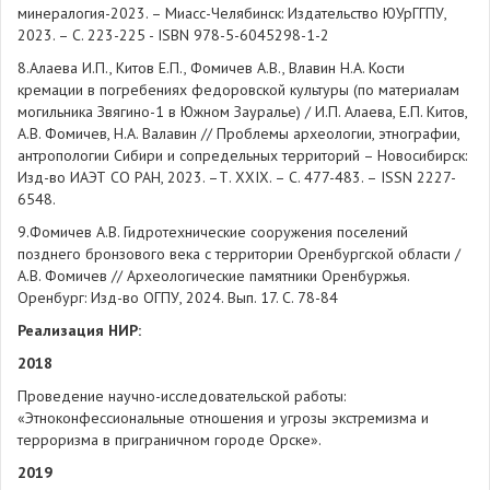
минералогия-2023. – Миасс-Челябинск: Издательство ЮУрГГПУ,
2023. – С. 223-225 - ISBN 978-5-6045298-1-2
8.Алаева И.П., Китов Е.П., Фомичев А.В., Влавин Н.А. Кости
кремации в погребениях федоровской культуры (по материалам
могильника Звягино-1 в Южном Зауралье) / И.П. Алаева, Е.П. Китов,
А.В. Фомичев, Н.А. Валавин // Проблемы археологии, этнографии,
антропологии Сибири и сопредельных территорий – Новосибирск:
Изд-во ИАЭТ СО РАН, 2023. –Т. XXIX. – С. 477-483. – ISSN 2227-
6548.
9.Фомичев А.В. Гидротехнические сооружения поселений
позднего бронзового века с территории Оренбургской области /
А.В. Фомичев // Археологические памятники Оренбуржья.
Оренбург: Изд-во ОГПУ, 2024. Вып. 17. С. 78-84
Реализация НИР:
2018
Проведение научно-исследовательской работы:
«Этноконфессиональные отношения и угрозы экстремизма и
терроризма в приграничном городе Орске».
2019