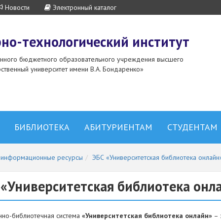
Новости
Электронный каталог
но-технологический институт
енного бюджетного образовательного учреждения высшего
ственный университет имени В.А. Бондаренко»
БИБЛИОТЕКА
АБИТУРИЕНТАМ
СТУДЕНТАМ
и информационные ресурсы
ЭБС «Университетская библиотека онлайн
 «Университетская библиотека онл
нно-библиотечная система
«Университетская библиотека онлайн»
– 