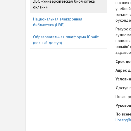
ЭБС «Университетская библиотека
высших 
онлайн»
учебной
тематич
Национальная электронная
букриде
библиотека (НЭБ)
Ресурс 
аудиома
Образовательная платформа Юрайт
пополня
(полный доступ)
онлайн"
здравоо
Срок до
Адрес д
Условия
Доступ 
После р
Руковод
По всем
library@