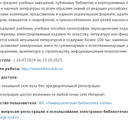
и средних учебных заведений, публичных библиотек и корпоративных 
 и научной литературы по всем отраслям знаний от ведущих российских 
еские коллекции, представлены в едином издательском формате, адапти
ров, планшетов и смартфонов), и приспособленном для целей научного
содержит учебники, учебные пособия, монографии, периодические издани
териалы, иллюстрированные издания по искусству, литературу нон-фикш
ется новой актуальной литературой и содержит более 100 тыс. наимено
 составляют электронные книги по гуманитарным и естественнонаучным 
хранению, архитектуре и строительству, информационным технологиям.
ступа:
с 26.07.2024 по 25.10.2025
ля работы:
http://www.biblioclub.ru/
 доступа:
в локальной сети вуза без предварительной регистрации.
егистрации доступ возможен из любой точки сети Интернет.
ство пользователя
:
ЭБС «Университетская библиотека online»
 вопросам регистрации и использования электронно-библиотечно
ogti.orsk.ru