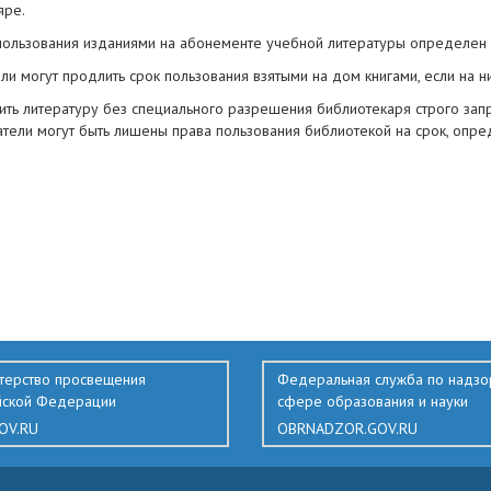
яре.
 пользования изданиями на абонементе учебной литературы определен в
ели могут продлить срок пользования взятыми на дом книгами, если на н
сить литературу без специального разрешения библиотекаря строго зап
атели могут быть лишены права пользования библиотекой на срок, опр
терство просвещения
Федеральная служба по надзо
йской Федерации
сфере образования и науки
OV.RU
OBRNADZOR.GOV.RU