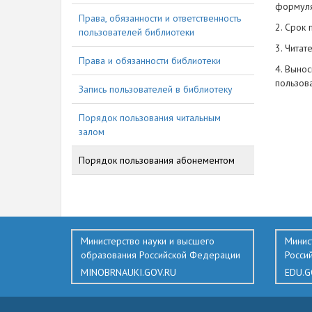
формул
Права, обязанности и ответственность
2. Срок
пользователей библиотеки
3. Читат
Права и обязанности библиотеки
4. Выно
пользов
Запись пользователей в библиотеку
221
Порядок пользования читальным
залом
Порядок пользования абонементом
Министерство науки и высшего
Минис
образования Российской Федерации
Росси
MINOBRNAUKI.GOV.RU
EDU.G