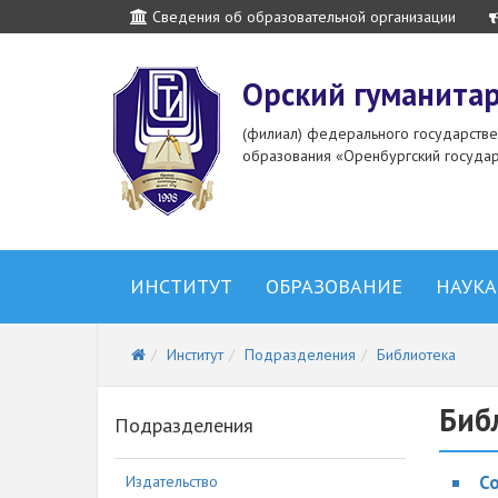
Сведения об образовательной организации
Орский гуманитар
(филиал) федерального государств
образования «Оренбургский государ
ИНСТИТУТ
ОБРАЗОВАНИЕ
НАУКА
Институт
Подразделения
Библиотека
Биб
Подразделения
С
Издательство