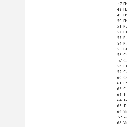
П
П
П
П
Р
Р
Р
Р
Р
С
С
С
С
С
С
С
Т
Т
Т
У
У
У