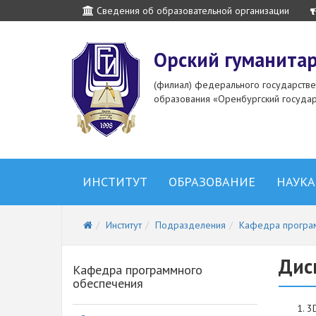
Сведения об образовательной организации
Орский гуманитар
(филиал) федерального государств
образования «Оренбургский государ
ИНСТИТУТ
ОБРАЗОВАНИЕ
НАУКА
Институт
Подразделения
Кафедра програ
Дис
Кафедра программного
обеспечения
3