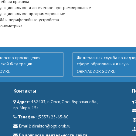
чебная практика
ункциональное и логическое программирование
ункциональное программирование
ВМ и периферийные устройства
конометрика
терство просвещения
Федеральная служба по надзо
йской Федерации
сфере образования и науки
OV.RU
OBRNADZOR.GOV.RU
Контакты
П
Адрес:
462403, г. Орск, Оренбургская обл.,
пр. Мира, 15а
Телефон:
(3537) 23-65-80
.
Email:
direktor@ogti.orsk.ru
По вопросам деятельности сайта: