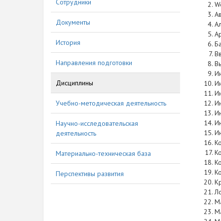
Сотрудники
W
А
Документы
А
А
История
Б
В
Направления подготовки
В
И
Дисциплины
И
И
Учебно-методическая деятельность
И
И
И
Научно-исследовательская
И
деятельность
К
К
Материально-техническая база
К
К
Перспективы развития
К
Л
М
М