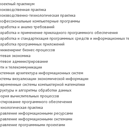
роектный практикум
роизводственная практика
роизводственно-технологическая практика
рофессиональные компьютерные программы
азработка и анализ требований
азработка и применение прикладного программного обеспечения
азработка и стандартизация программных средств и информационных т
азработка программных приложений
еинжениринг бизнес-процессов
етевая экономика
етевое администрирование
ети и телекоммуникации
истемная архитектура информационных систем
истемы визуализации экономической информации
овременные системы компьютерной математики
труктуры и алгоритмы обработки данных
еория вычислительных процессов
естирование программного обеспечения
ехнологическая практика
правление информационными ресурсами
правление информационными системами
правление программными проектами