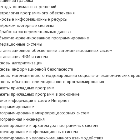
ашинная графика
етоды оптимальных решений
етрология программного обеспечения
ировые информационные ресурсы
ейрокомпьютерные системы
бработка экспериментальных данных
бъектно-ориентированное программирование
перационные системы
рганизационное обеспечение автоматизированных систем
рганизация ЭВМ и систем
сновы алгоритмизации
сновы информационной безопасности
сновы математического моделирования социально- экономических про
сновы объектно- ориентирванного программирования
акеты прикладных программ
акеты прикладных программ в экономике
оиск информации в среде Интернет
рограммирование
рограммирование микропроцессорных систем
рограммная инженерия
роектирование и архитектура программных систем
роектирование информационных систем
роектирование человеко-машинного взаимодействия