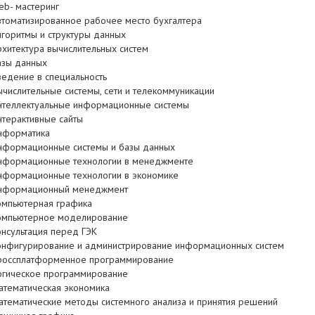
eb- мастеринг
втоматизированное рабочее место бухгалтера
лгоритмы и структуры данных
рхитектура вычислительных систем
азы данных
ведение в специальность
ычислительные системы, сети и телекоммуникации
нтеллектуальные информационные системы
нтерактивные сайты
нформатика
нформационные системы и базы данных
нформационные технологии в менеджменте
нформационные технологии в экономике
нформационный менеджмент
омпьютерная графика
омпьютерное моделирование
онсультация перед ГЭК
онфигурирование и администрирование информационных систем
россплатформенное программирование
огическое программирование
атематическая экономика
атематические методы системного анализа и принятия решений