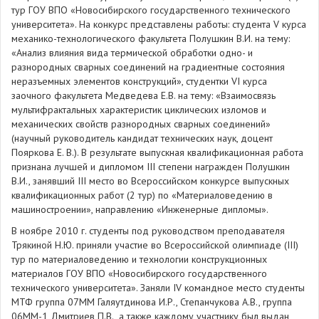
тур ГОУ ВПО «Новосибирского государственного технического
университета». На конкурс представлены работы: студента V курса
механико-технологического факультета Полушкин В.И. на тему:
«Анализ влияния вида термической обработки одно- и
разнородных сварных соединений на градиентные состояния
неразъемных элементов конструкций», студентки VI курса
заочного факультета Медведева Е.В. на тему: «Взаимосвязь
мультифрактальных характеристик циклических изломов и
механических свойств разнородных сварных соединений»
(научный руководитель кандидат технических наук, доцент
Пояркова Е. В.). В результате выпускная квалификационная работа
признана лучшей и дипломом III степени награжден Полушкин
В.И., занявший III место во Всероссийском конкурсе выпускных
квалификационных работ (2 тур) по «Материаловедению в
машиностроении», направлению «Инженерные дипломы».
В ноябре 2010 г. студенты под руководством преподавателя
Трякиной Н.Ю. приняли участие во Всероссийской олимпиаде (III)
тур по материаловедению и технологии конструкционных
материалов ГОУ ВПО «Новосибирского государственного
технического университета». Заняли IV командное место студенты
МТФ группа 07ММ Галяутдинова И.Р., Степанчукова А.В., группа
06ММ-1 Дмитриев П.В., а также каждому участнику был выдан