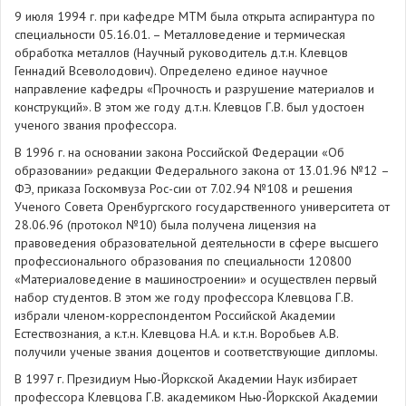
9 июля 1994 г. при кафедре МТМ была открыта аспирантура по
специальности 05.16.01. – Металловедение и термическая
обработка металлов (Научный руководитель д.т.н. Клевцов
Геннадий Всеволодович). Определено единое научное
направление кафедры «Прочность и разрушение материалов и
конструкций». В этом же году д.т.н. Клевцов Г.В. был удостоен
ученого звания профессора.
В 1996 г. на основании закона Российской Федерации «Об
образовании» редакции Федерального закона от 13.01.96 №12 –
ФЭ, приказа Госкомвуза Рос-сии от 7.02.94 №108 и решения
Ученого Совета Оренбургского государственного университета от
28.06.96 (протокол №10) была получена лицензия на
правоведения образовательной деятельности в сфере высшего
профессионального образования по специальности 120800
«Материаловедение в машиностроении» и осуществлен первый
набор студентов. В этом же году профессора Клевцова Г.В.
избрали членом-корреспондентом Российской Академии
Естествознания, а к.т.н. Клевцова Н.А. и к.т.н. Воробьев А.В.
получили ученые звания доцентов и соответствующие дипломы.
В 1997 г. Президиум Нью-Йоркской Академии Наук избирает
профессора Клевцова Г.В. академиком Нью-Йоркской Академии