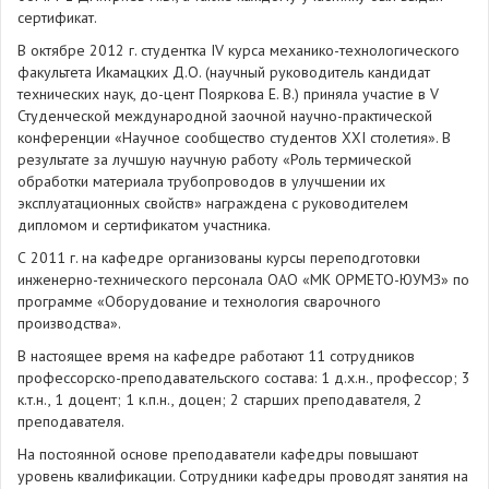
сертификат.
В октябре 2012 г. студентка IV курса механико-технологического
факультета Икамацких Д.О. (научный руководитель кандидат
технических наук, до-цент Пояркова Е. В.) приняла участие в V
Студенческой международной заочной научно-практической
конференции «Научное сообщество студентов XXI столетия». В
результате за лучшую научную работу «Роль термической
обработки материала трубопроводов в улучшении их
эксплуатационных свойств» награждена с руководителем
дипломом и сертификатом участника.
С 2011 г. на кафедре организованы курсы переподготовки
инженерно-технического персонала ОАО «МК ОРМЕТО-ЮУМЗ» по
программе «Оборудование и технология сварочного
производства».
В настоящее время на кафедре работают 11 сотрудников
профессорско-преподавательского состава: 1 д.х.н., профессор; 3
к.т.н., 1 доцент; 1 к.п.н., доцен; 2 старших преподавателя, 2
преподавателя.
На постоянной основе преподаватели кафедры повышают
уровень квалификации. Сотрудники кафедры проводят занятия на