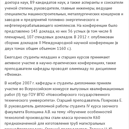
доктора наук, 89 кандидатов наук, а также аспиранты и соискатели
ученой степени, руководители, главные инженеры, ведущие
специалисты машиностроительных, металлургических концернов и
заводов и предприятий топливно-энергетического и
нефтеперерабатывающего комплексов. На конференции было
представлено 143 доклада, из них 36 устных (в том числе 8
пленарных), 107 стендовых докладов. В 2012 г. опубликован
сборник докладов II Международной научной конференции (в
двух томах общим объемом 1160 с.).
Ежегодно студенты младших и старших курсов принимают
активное участие в научно-практических конференциях, также
преподаватели кафедры проводят олимпиаду по дисциплине
«Физика».
В ноябре 2007 г. кафедры и студенты-дипломники приняли
участие во Всероссийском конкурсе выпускных квалификационных
работ (II) тур ГОУ ВПО «Новосибирского государственного
технического университета». Старший преподаватель Пояркова Е.
В. руководитель дипломной работы студента IV курса заочного
факультета Волошина А.В. на тему: «Изучение особенностей
технологий производства стали класса прочности К60
предназначенной для изготовления труб магистральных