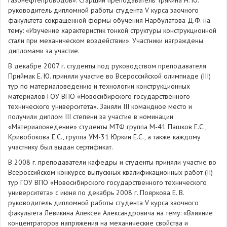
газонефтепроводов». Старший преподаватель Трякина Н. Ю.
руководитель дипломной работы студента V курса заочного
факультета сокращенной формы обучения Нарбулатова Д.Ф. на
тему: «Изучение характеристик тонкой структуры конструкционной
стали при механическом воздействии». Участники награждены
дипломами за участие.
В декабре 2007 г. студенты под руководством преподавателя
Приймак Е. Ю. приняли участие во Всероссийской олимпиаде (III)
тур по материаловедению и технологии конструкционных
материалов ГОУ ВПО «Новосибирского государственного
технического университета». Заняли III командное место и
получили диплом III степени за участие в номинации
«Материаловедение» студенты МТФ группа М-41 Пашков Е.С.,
Кривобокова Е.С., группа УМ-31 Юркин Е.С., а также каждому
участнику был выдан сертификат.
В 2008 г. преподаватели кафедры и студенты приняли участие во
Всероссийском конкурсе выпускных квалификационных работ (II)
тур ГОУ ВПО «Новосибирского государственного технического
университета» с июня по декабрь 2008 г. Пояркова Е. В.
руководитель дипломной работы студента V курса заочного
факультета Левикина Алексея Александровича на тему: «Влияние
концентраторов напряжения на механические свойства и