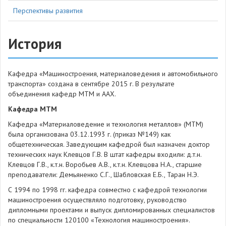
Перспективы развития
История
Кафедра «Машиностроения, материаловедения и автомобильного
транспорта» создана в сентябре 2015 г. В результате
объединения кафедр МТМ и ААХ.
Кафедра МТМ
Кафедра «Материаловедение и технология металлов» (МТМ)
была организована 03.12.1993 г. (приказ №149) как
общетехническая. Заведующим кафедрой был назначен доктор
технических наук Клевцов Г.В. В штат кафедры входили: д.т.н.
Клевцов Г.В., к.т.н. Воробьев А.В., к.т.н. Клевцова Н.А., старшие
преподаватели: Демьяненко С.Г., Шабловская Е.Б., Таран Н.Э.
С 1994 по 1998 гг. кафедра совместно с кафедрой технологии
машиностроения осуществляло подготовку, руководство
дипломными проектами и выпуск дипломированных специалистов
по специальности 120100 «Технология машиностроения».