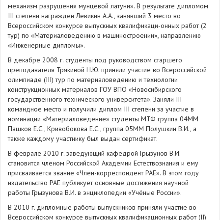
механизм разрушения мунцевой латуни». В результате дипломом
III степени награжден Левикин А.А., занявший 3 место во
Всероссийском конкурсе выпускных квалификаци-онных работ (2
тур) по «Материаловедению в машиностроении», направлению
«Инженерные дипломы».
В декабре 2008 г. студенты под руководством старшего
преподавателя Трякиной Н.Ю. приняли участие во Всероссийской
олимпиаде (III) тур по материаловедению и технологии
конструкционных материалов ГОУ ВПО «Новосибирского
государственного технического университета». Заняли III
командное место и получили диплом III степени за участие в
номинации «Материаловедение» студенты МТФ группа 04ММ
Пашков Е.С., Кривобокова Е.С., группа 05ММ Полушкин В.И., а
также каждому участнику был выдан сертификат.
В феврале 2010 г. заведующий кафедрой Грызунов В.И.
становится членом Российской Академии Естествознания и ему
присваивается звание «Член-корреспондент РАЕ». В этом году
издательство РАЕ публикует основные достижения научной
работы Грызунова В.И. в энциклопедии «Учёные России».
В 2010 г. дипломные работы выпускников приняли участие во
Всероссийском конкурсе выпускных квалификационных работ (II)