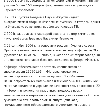
В 2000 г. была проведена 2-ая конференция, в которой приняли
участие более 150 авторов фундаментальных и прикладных
научных разработок.
В 2001 г. Русская Академия Наук и Искусств издает
биографический сборник «Известные русские»; в котором одним
из биографистов является профессор Клевцов Г.В.
С 2004г. заведующим кафедрой является доктор химических
наук, профессор Грызунов Владимир Иванович.
С 05 сентября 2006 г. на основании решения Ученого совета
Орского гуманитарно-технологического института (филиала) ОГУ
(протокол № 10 от 26.06.2006 г.) к кафедре «Материаловедения
и технологии металлов» была присоединена кафедра «Физики».
Кафедра обеспечивает подготовку специалистов по
специальности 150501.65 – «Материаловедение в
машиностроении» со специализациями: 09 - «Маркетинг
машиностроительных материалов и технологий», 04 - «Литейное
материаловедение и управление качеством литых заготовок», 22
– «Теория и технология сварочных процессов новых
металлических материалов» с квалификацией инженер в Орском
гуманитарно-технологическом институте (филиале)
государственного образовательного учреждения высшего