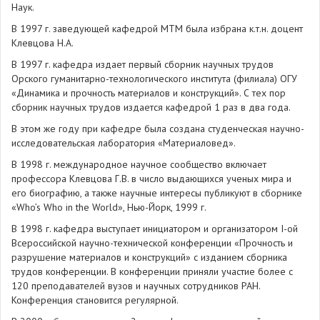
Наук.
В 1997 г. заведующей кафедрой МТМ была избрана к.т.н. доцент
Клевцова Н.А.
В 1997 г. кафедра издает первый сборник научных трудов
Орского гуманитарно-технологического института (филиала) ОГУ
«Динамика и прочность материалов и конструкций». С тех пор
сборник научных трудов издается кафедрой 1 раз в два года.
В этом же году при кафедре была создана студенческая научно-
исследовательская лаборатория «Материаловед».
В 1998 г. международное научное сообщество включает
профессора Клевцова Г.В. в число выдающихся ученых мира и
его биографию, а также научные интересы публикуют в сборнике
«Who’s Who in the World», Нью-Йорк, 1999 г.
В 1998 г. кафедра выступает инициатором и организатором I-ой
Всероссийской научно-технической конференции «Прочность и
разрушение материалов и конструкций» с изданием сборника
трудов конференции. В конференции приняли участие более с
120 преподавателей вузов и научных сотрудников РАН.
Конференция становится регулярной.