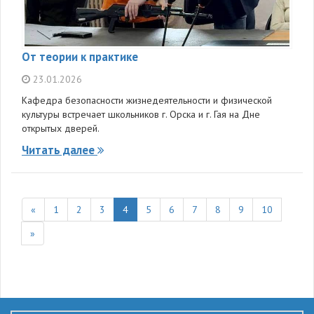
От теории к практике
23.01.2026
Кафедра безопасности жизнедеятельности и физической
культуры встречает школьников г. Орска и г. Гая на Дне
открытых дверей.
Читать далее
«
1
2
3
4
5
6
7
8
9
10
»
136