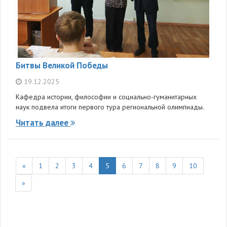
Битвы Великой Победы
19.12.2025
Кафедра истории, философии и социально-гуманитарных
наук подвела итоги первого тура региональной олимпиады.
Читать далее
«
1
2
3
4
5
6
7
8
9
10
»
136