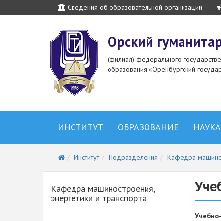
Сведения об образовательной организации
Орский гуманитар
(филиал) федерального государств
образования «Оренбургский государ
ИНСТИТУТ
ОБРАЗОВАНИЕ
НАУКА
Институт
Подразделения
Кафедра машинос
Уче
Кафедра машиностроения,
энергетики и транспорта
Учебно