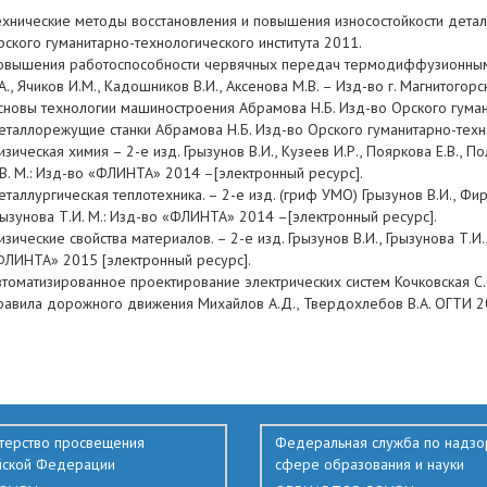
ехнические методы восстановления и повышения износостойкости детале
рского гуманитарно-технологического института 2011.
овышения работоспособности червячных передач термодиффузионным
А., Ячиков И.М., Кадошников В.И., Аксенова М.В. – Изд-во г. Магнитого
сновы технологии машиностроения Абрамова Н.Б. Изд-во Орского гумани
еталлорежущие станки Абрамова Н.Б. Изд-во Орского гуманитарно-техно
зическая химия – 2-е изд. Грызунов В.И., Кузеев И.Р., Пояркова Е.В., П
.В. М.: Изд-во «ФЛИНТА» 2014 –[электронный ресурс].
таллургическая теплотехника. – 2-е изд. (гриф УМО) Грызунов В.И., Фирс
рызунова Т.И. М.: Изд-во «ФЛИНТА» 2014 –[электронный ресурс].
зические свойства материалов. – 2-е изд. Грызунов В.И., Грызунова Т.И.,
ФЛИНТА» 2015 [электронный ресурс].
втоматизированное проектирование электрических систем Кочковская
равила дорожного движения Михайлов А.Д., Твердохлебов В.А. ОГТИ 20
терство просвещения
Федеральная служба по надзо
йской Федерации
сфере образования и науки