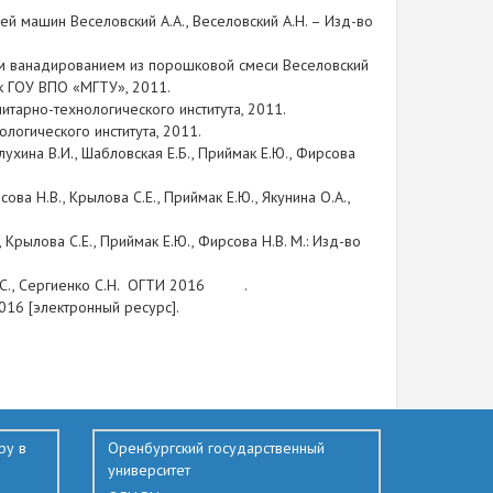
й машин Веселовский А.А., Веселовский А.Н. – Изд-во
 ванадированием из порошковой смеси Веселовский
рск ГОУ ВПО «МГТУ», 2011.
тарно-технологического института, 2011.
логического института, 2011.
олухина В.И., Шабловская Е.Б., Приймак Е.Ю., Фирсова
ова Н.В., Крылова С.Е., Приймак Е.Ю., Якунина О.А.,
 Крылова С.Е., Приймак Е.Ю., Фирсова Н.В. М.: Изд-во
 С.С., Сергиенко С.Н. ОГТИ 2016 .
16 [электронный ресурс].
ру в
Оренбургский государственный
университет