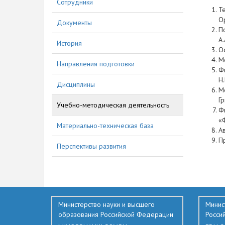
Сотрудники
Т
О
Документы
П
А.
История
О
М
Направления подготовки
Фи
Н
Дисциплины
Ме
Г
Учебно-методическая деятельность
Фи
«
Материально-техническая база
А
П
Перспективы развития
437
Министерство науки и высшего
Минис
образования Российской Федерации
Росси