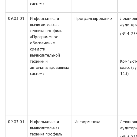
систем»
09.03.01
Информатика и
Программирование
Лекцион
вычислительная
аудитор
техника профиль
(№ 4-23
«Программное
обеспечение
средств
вычислительной
техники и
Компьют
автоматизированных
класс (а
систем»
113)
09.03.01
Информатика и
Информатика
Лекцион
вычислительная
аудитор
техника профиль