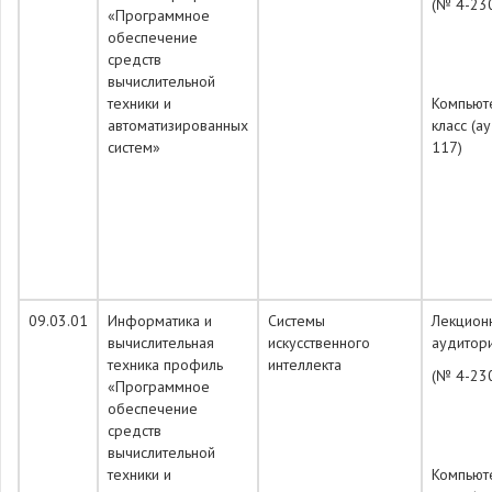
(№ 4-23
«Программное
обеспечение
средств
вычислительной
техники и
Компьют
автоматизированных
класс (а
систем»
117)
09.03.01
Информатика и
Системы
Лекцион
вычислительная
искусственного
аудитор
техника профиль
интеллекта
(№ 4-23
«Программное
обеспечение
средств
вычислительной
техники и
Компьют