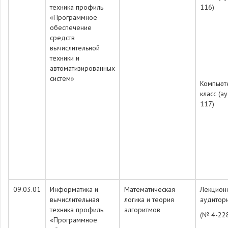
техника профиль
116)
«Программное
обеспечение
средств
вычислительной
техники и
автоматизированных
систем»
Компьют
класс (а
117)
09.03.01
Информатика и
Математическая
Лекцион
вычислительная
логика и теория
аудитор
техника профиль
алгоритмов
(№ 4-22
«Программное