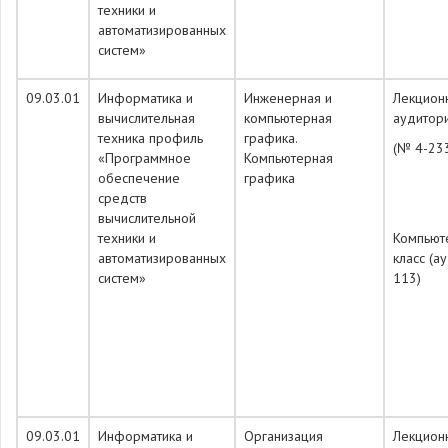
техники и
автоматизированных
систем»
09.03.01
Информатика и
Инженерная и
Лекцион
вычислительная
компьютерная
аудитор
техника профиль
графика.
(№ 4-23
«Программное
Компьютерная
обеспечение
графика
средств
вычислительной
техники и
Компьют
автоматизированных
класс (а
систем»
113)
09.03.01
Информатика и
Организация
Лекцион