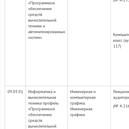
(№ 4-23
«Программное
обеспечение
средств
вычислительной
техники и
автоматизированных
Компьют
систем»
класс (а
117)
09.03.01
Информатика и
Инженерная и
Лекцион
вычислительная
компьютерная
аудитор
техника профиль
графика.
(№ 4-21
«Программное
Инженерная
обеспечение
графика
средств
вычислительной