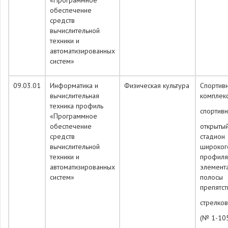
«Программное
обеспечение
средств
вычислительной
техники и
автоматизированных
систем»
09.03.01
Информатика и
Физическая культура
Спортив
вычислительная
комплекс
техника профиль
спортивн
«Программное
обеспечение
открыты
средств
стадион
вычислительной
широког
техники и
профиля
автоматизированных
элемент
систем»
полосы
препятст
стрелков
(№ 1-10