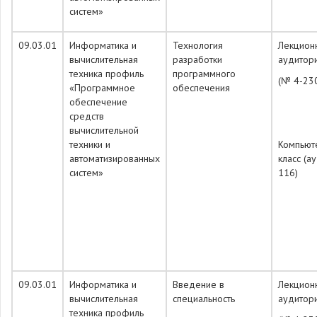
систем»
09.03.01
Информатика и
Технология
Лекцион
вычислительная
разработки
аудитор
техника профиль
программного
(№ 4-23
«Программное
обеспечения
обеспечение
средств
вычислительной
техники и
Компьют
автоматизированных
класс (а
систем»
116)
09.03.01
Информатика и
Введение в
Лекцион
вычислительная
специальность
аудитор
техника профиль