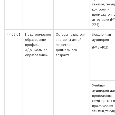
занятий, теку
контроля и
промежуточн
аттестации (№
224)
44.03.01
Педагогическое
Основы педиатрии
Лекционная
образование
и гигиены детей
аудитория
профиль
раннего и
(№ 2-402)
«Дошкольное
дошкольного
образование»
возраста
Учебная
аудитория дл
проведения
семинарских и
практических
занятий, теку