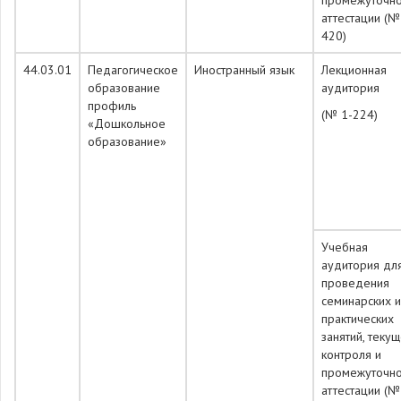
промежуточн
аттестации (№
420)
44.03.01
Педагогическое
Иностранный язык
Лекционная
образование
аудитория
профиль
(№ 1-224)
«Дошкольное
образование»
Учебная
аудитория дл
проведения
семинарских и
практических
занятий, теку
контроля и
промежуточн
аттестации (№