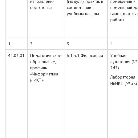
направления
(модуля), практик в
помещений и
подготовки
соответствии с
помещений д
учебным планом
самостоятель
работы
1
2
3
4
44.03.01
Педагогическое
Б.1.Б.1 Философия
Учебная
образование,
аудитория (№
профиль
242)
«Информатика
Лаборатория
и ИКТ»
ИиИКТ (№ 2-2