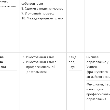
ннего
собственности
тительства
8. Сделки с недвижимостью
9. Уголовный процесс
10. Международное право
ва
Иностранный язык
Канд.
Высшее
на
Иностранный язык в
пед.
образование /
евна
профессиональной
наук
Учитель
деятельности
французского,
английского яз
Филология; Те
и методика
профессиональ
образования