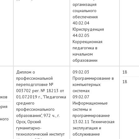
организация
социального
обеспечения
40.02.04
Юриспруденция
44.02.05
Коррекционная
педагогика в
начальном
образовании
Диплом о
09.02.03
18
профессиональной
Программирование в
18
переподготовке №
компьютерных
003702 рег. № 18213 от
системах
ыков
01.07.2019 г., "Педагогика
09.02.07
среднего
Информационные
ория
профессионального
системы и
образования", 972 ч., г.
программирование
ного
Орск, Орский
13.02.11 Техническая
гуманитарно-
эксплуатация и
технологический институт
обслуживание