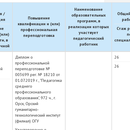
Наименование
я /
Общий
образовательных
Повышение
ция
раб
программ, в
квалификации и (или)
реализации которых
ие
Стаж 
профессиональная
участвует
(или)
п
переподготовка
педагогический
и, в
специа
работник
учной
Диплом о
26
профессиональной
26
ей
переподготовке №
003699 рег. № 18210 от
01.07.2019 г., "Педагогика
среднего
профессионального
образования", 972 ч., г.
Орск, Орский
гуманитарно-
технологический институт
(филиал) ОГУ
Удостоверение о