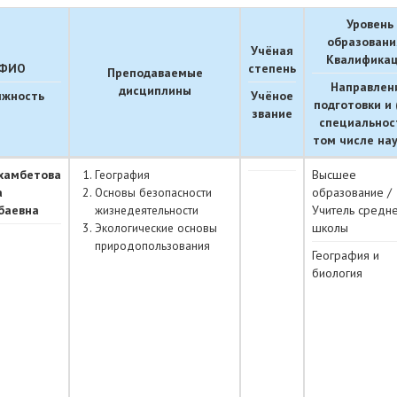
Уровень
образовани
Учёная
Квалифика
ФИО
степень
Преподаваемые
Направлен
дисциплины
лжность
Учёное
подготовки и 
звание
специальност
том числе на
хамбетова
География
Высшее
а
Основы безопасности
образование /
баевна
жизнедеятельности
Учитель средн
Экологические основы
школы
природопользования
География и
биология