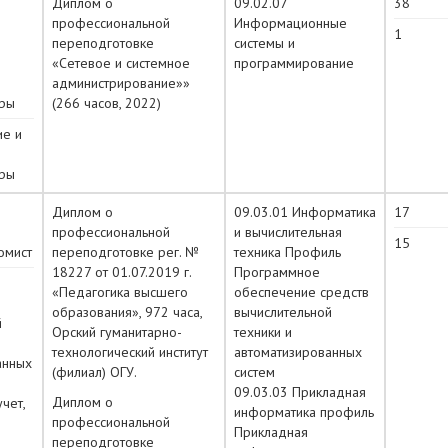
Диплом о
09.02.07
38
профессиональной
Информационные
1
переподготовке
системы и
«Сетевое и системное
программирование
администрирование»»
уры
(266 часов, 2022)
ие и
уры
Диплом о
09.03.01 Информатика
17
профессиональной
и вычислительная
15
омист
переподготовке рег. №
техника Профиль
18227 от 01.07.2019 г.
Программное
«Педагогика высшего
обеспечение средств
образования», 972 часа,
вычислительной
й
Орский гуманитарно-
техники и
технологический институт
автоматизированных
анных
(филиал) ОГУ.
систем
09.03.03 Прикладная
Диплом о
чет,
информатика профиль
профессиональной
Прикладная
переподготовке