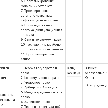
6. Программирование
мобильных устройств
7. Проектирование
автоматизированных
информационных систем
8. Производственная
практика (эксплуатационная
практика)
9. Сети и телекоммуникации
10. Технологии разработки
программного обеспечения
11. Программирование
сайтов
ебцев
1. Теория государства и
Канд.
Высшее
н
права
юр. наук
образование /
евич
2. Конституционное право
Юрист
3. Уголовное право
т
Юриспруденци
4. Арбитражный процесс
5. Международное частное
даватель
право
тегории на
6. Жилищное право
ях
7. Право интеллектуальной