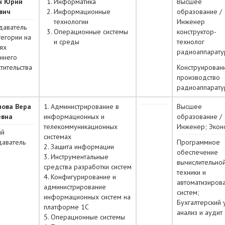
н Юрий
Информатика
Высшее
вич
Информационные
образование /
технологии
Инженер
даватель
Операционные системы
конструктор-
тегории на
и среды
технолог
ях
радиоаппарат
ннего
тительства
Конструирован
производство
радиоаппарат
нова Вера
1. Администрирование в
Высшее
евна
информационных и
образование /
телекоммуникационных
Инженер; Экон
ий
системах
даватель
Программное
2. Защита информации
обеспечение
3. Инструментальные
вычислительно
средства разработки систем
техники и
4. Конфигурирование и
автоматизиров
администрирование
систем;
информационных систем на
Бухгалтерский у
платформе 1С
анализ и аудит
5. Операционные системы