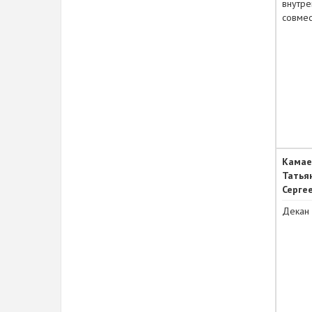
внутре
совмес
Камае
Татья
Серге
Декан