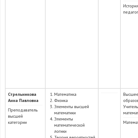
История
педаго
Стрельникова
Математика
Высше
Анна Павловна
Физика
образо
Элементы высшей
Учитель
Преподаватель
математики
матема
высшей
Элементы
категории
Матема
математической
логики
Теория вероятностей