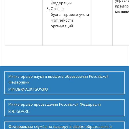
управл
Федерации
предпр
Основы
машино
бухгалтерского учета
и отчетности
организаций
710
Министерство науки и высшего образования Российской
Федерации
MINOBRNAUKI.GOV.RU
Министерство просвещения Российской Федерации
EDU.GOV.RU
Федеральная служба по надзору в сфере образования и