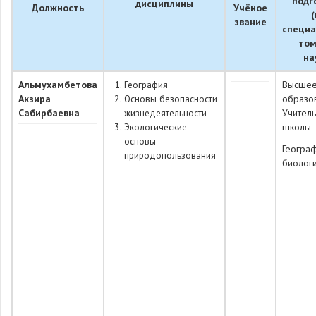
подг
дисциплины
Должность
Учёное
(
звание
специа
том
на
Альмухамбетова
География
Высше
Акзира
Основы безопасности
образо
Сабирбаевна
жизнедеятельности
Учител
Экологические
школы
основы
Геогра
природопользования
биолог