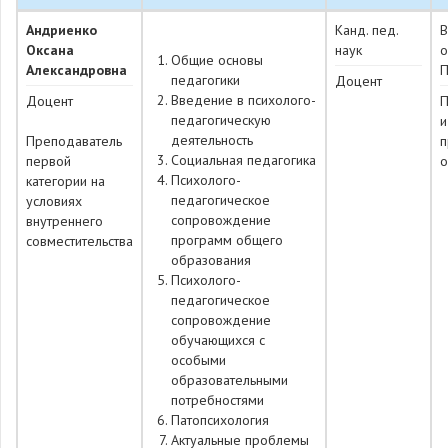
Андриенко
Канд. пед.
Оксана
наук
о
Общие основы
Александровна
П
педагогики
Доцент
Введение в психолого-
Доцент
П
педагогическую
и
деятельность
Преподаватель
п
Социальная педагогика
первой
о
Психолого-
категории на
педагогическое
условиях
сопровождение
внутреннего
программ общего
совместительства
образования
Психолого-
педагогическое
сопровождение
обучающихся с
особыми
образовательными
потребностями
Патопсихология
Актуальные проблемы