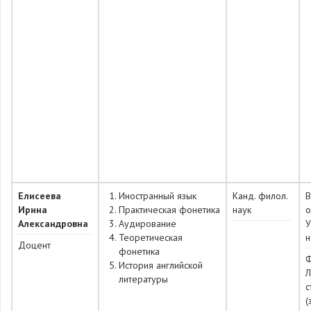
Елисеева
Иностранный язык
Канд. филол.
Ирина
Практическая фонетика
наук
о
Александровна
Аудирование
У
Теоретическая
н
Доцент
фонетика
Ф
История английской
Л
литературы
с
(