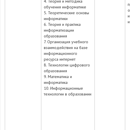
4. Теория и методика
п
обучения информатике
о
5. Теоретические основы
и
информатики
и
6. Теория и практика
информатизации
образования
7. Организация учебного
взаимодействия на базе
информационного
ресурса интернет
8. Технологии цифрового
образования
9. Математика и
информатика
10. Информационные
технологии в образовании