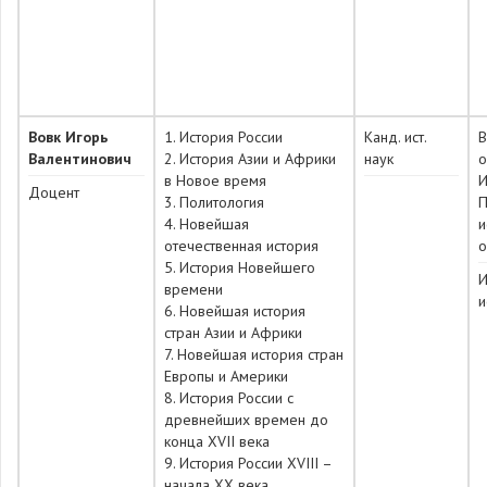
Вовк Игорь
1. История России
Канд. ист.
Валентинович
2. История Азии и Африки
наук
о
в Новое время
И
Доцент
3. Политология
П
4. Новейшая
и
отечественная история
о
5. История Новейшего
И
времени
и
6. Новейшая история
стран Азии и Африки
7. Новейшая история стран
Европы и Америки
8. История России с
древнейших времен до
конца XVII века
9. История России XVIII –
начала ХХ века