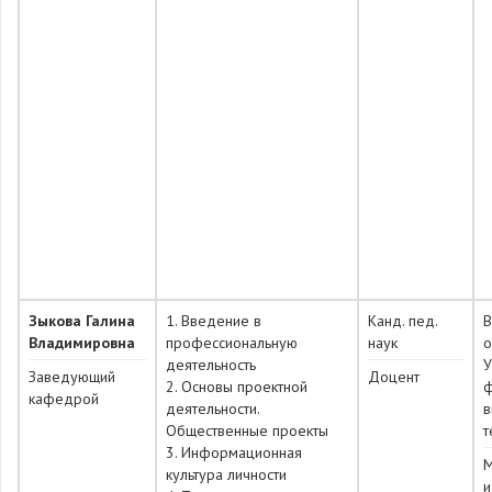
Зыкова Галина
1. Введение в
Канд. пед.
Владимировна
профессиональную
наук
о
деятельность
У
Заведующий
Доцент
2. Основы проектной
ф
кафедрой
деятельности.
в
Общественные проекты
т
3. Информационная
М
культура личности
и