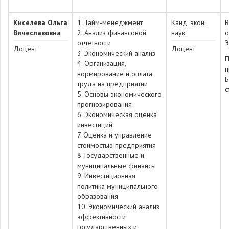
Киселева Ольга
1. Тайм-менеджмент
Канд. экон.
Вячеславовна
2. Анализ финансовой
наук
о
отчетности
Э
Доцент
Доцент
3. Экономический анализ
П
4. Организация,
п
нормирование и оплата
Б
труда на предприятии
с
5. Основы экономического
прогнозирования
6. Экономическая оценка
инвестиций
7. Оценка и управление
стоимостью предприятия
8. Государственные и
муниципальные финансы
9. Инвестиционная
политика муниципального
образования
10. Экономический анализ
эффективности
государственных и