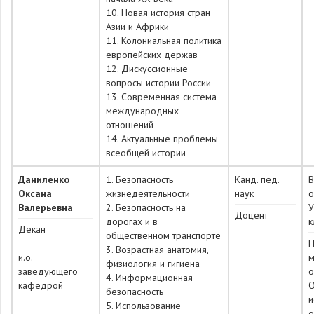
10. Новая история стран
Азии и Африки
11. Колониальная политика
европейских держав
12. Дискуссионные
вопросы истории России
13. Современная система
международных
отношений
14. Актуальные проблемы
всеобщей истории
Даниленко
1. Безопасность
Канд. пед.
Оксана
жизнедеятельности
наук
о
Валерьевна
2. Безопасность на
У
Доцент
дорогах и в
к
Декан
общественном транспорте
П
3. Возрастная анатомия,
и.о.
м
физиология и гигиена
заведующего
о
4. Информационная
кафедрой
О
безопасность
и
5. Использование
о