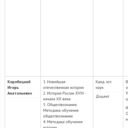
Коробецкий
1. Новейшая
Канд. ист.
Игорь
отечественная история
наук
о
Анатольевич
2. История России XVIII -
У
Доцент
начала XX века
3. Обществознание.
И
Методика обучения
О
обществознанию
и
4. Методика обучения
истории