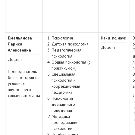
Емельянова
Психология
Канд. пс. наук
Лариса
Детская психология
о
Доцент
Алексеевна
Педагогическая
П
психология
д
Доцент
Общая психология (с
п
практикумом)
п
Преподаватель
Специальная
В
без категории на
психология и
о
условиях
коррекционная
а
внутреннего
педагогика
совместительства
Д
Психология
п
девиантного
п
поведения
П
Методика
п
преподавания
психологии
Профилактика