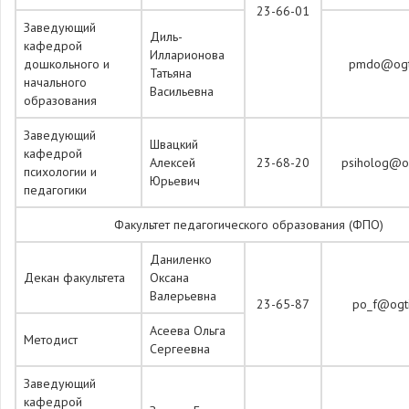
23-66-01
Заведующий
Диль-
кафедрой
Илларионова
дошкольного и
pmdo@ogti
Татьяна
начального
Васильевна
образования
Заведующий
Швацкий
кафедрой
Алексей
23-68-20
psiholog@og
психологии и
Юрьевич
педагогики
Факультет педагогического образования (ФПО)
Даниленко
Декан факультета
Оксана
Валерьевна
23-65-87
po_f@ogti
Асеева Ольга
Методист
Сергеевна
Заведующий
кафедрой