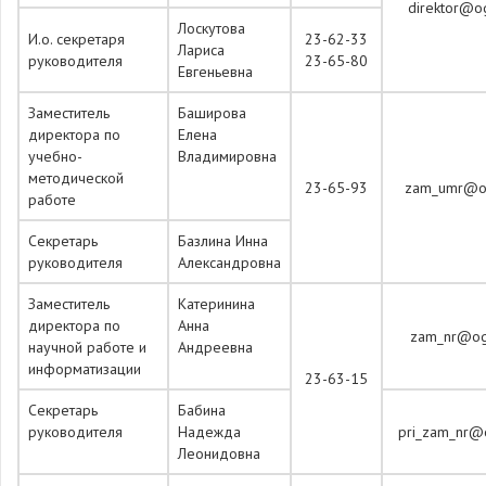
direktor@og
Лоскутова
И.о. секретаря
23-62-33
Лариса
руководителя
23-65-80
Евгеньевна
Заместитель
Баширова
директора по
Елена
учебно-
Владимировна
методической
23-65-93
zam_umr@ogt
работе
Секретарь
Базлина Инна
руководителя
Александровна
Заместитель
Катеринина
директора по
Анна
zam_nr@ogt
научной работе и
Андреевна
информатизации
23-63-15
Секретарь
Бабина
руководителя
Надежда
pri_zam_nr@o
Леонидовна