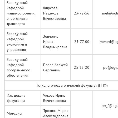
Заведующий
кафедрой
Фирсова
машиностроения,
Надежда
23-72-56
met@ogti.
энергетики и
Вячеславовна
транспорта
Заведующий
Зенченко
кафедрой
Ирина
23-77-00
mened@ogti
экономики и
Владимировна
управления
Заведующий
кафедрой
Попов Алексей
25-33-20
po@ogti.
программного
Сергеевич
обеспечения
Психолого-педагогический факультет (ППФ)
И.о. декана
Чикова Ирина
факультета
Вячеславовна
pp_f@ogti
Трохина Мария
Методист
Александровна