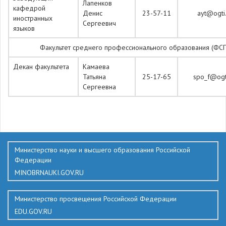
Лапенков
кафедрой
Денис
23-57-11
ayt@ogti.
иностранных
Сергеевич
языков
Факультет среднего профессионального образования (ФС
Декан факультета
Камаева
Татьяна
25-17-65
spo_f@ogti
Сергеевна
247
Министерство науки и высшего образования Российской
Федерации
MINOBRNAUKI.GOV.RU
Министерство просвещения Российской Федерации
EDU.GOV.RU