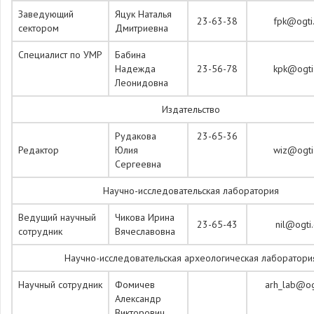
Заведующий
Яцук Наталья
23-63-38
fpk@ogti.
сектором
Дмитриевна
Специалист по УМР
Бабина
Надежда
23-56-78
kpk@ogti.
Леонидовна
Издательство
Рудакова
23-65-36
Редактор
Юлия
wiz@ogti.
Сергеевна
Научно-исследовательская лаборатория
Ведущий научный
Чикова Ирина
23-65-43
nil@ogti.
сотрудник
Вячеславовна
Научно-исследовательская археологическая лаборатори
Научный сотрудник
Фомичев
arh_lab@ogt
Александр
Викторович