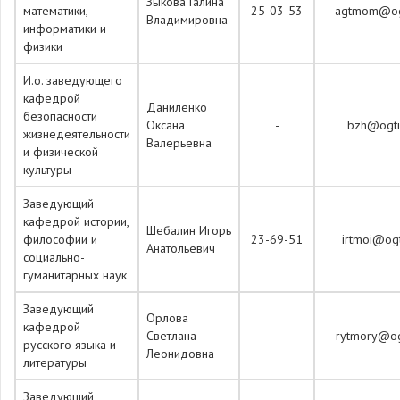
Зыкова Галина
математики,
25-03-53
agtmom@ogt
Владимировна
информатики и
физики
И.о. заведующего
кафедрой
Даниленко
безопасности
Оксана
-
bzh@ogti.
жизнедеятельности
Валерьевна
и физической
культуры
Заведующий
кафедрой истории,
Шебалин Игорь
философии и
23-69-51
irtmoi@ogt
Анатольевич
социально-
гуманитарных наук
Заведующий
Орлова
кафедрой
Светлана
-
rytmory@ogt
русского языка и
Леонидовна
литературы
Заведующий