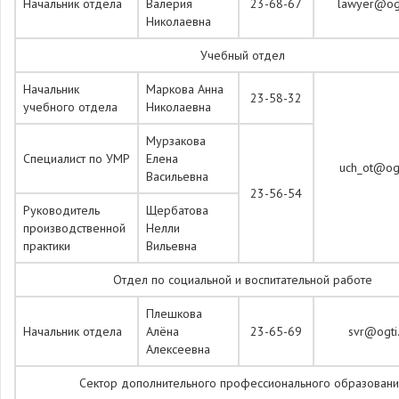
Начальник отдела
Валерия
23-68-67
lawyer@ogt
Николаевна
Учебный отдел
Начальник
Маркова Анна
23-58-32
учебного отдела
Николаевна
Мурзакова
Специалист по УМР
Елена
uch_ot@ogt
Васильевна
23-56-54
Руководитель
Щербатова
производственной
Нелли
практики
Вильевна
Отдел по социальной и воспитательной работе
Плешкова
Начальник отдела
Алёна
23-65-69
svr@ogti.
Алексеевна
Сектор дополнительного профессионального образовани