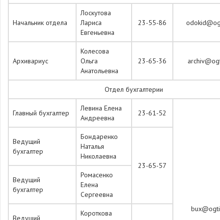
Лоскутова
Начальник отдела
Лариса
23-55-86
odokid@ogt
Евгеньевна
Колесова
Архивариус
Ольга
23-65-36
archiv@ogt
Анатольевна
Отдел бухгалтерии
Левина Елена
Главный бухгалтер
23-61-52
Андреевна
Бондаренко
Ведущий
Наталья
бухгалтер
Николаевна
23-65-57
Ромасенко
Ведущий
Елена
бухгалтер
Сергеевна
bux@ogti.
Короткова
Ведущий