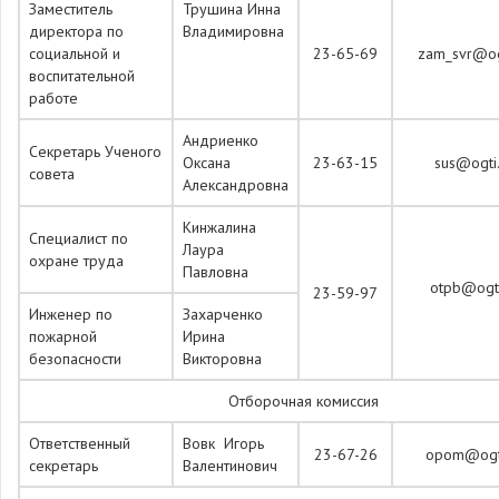
Заместитель
Трушина Инна
директора по
Владимировна
социальной и
23-65-69
zam_svr@ogt
воспитательной
работе
Андриенко
Секретарь Ученого
Оксана
23-63-15
sus@ogti.
совета
Александровна
Кинжалина
Специалист по
Лаура
охране труда
Павловна
otpb@ogti
23-59-97
Инженер по
Захарченко
пожарной
Ирина
безопасности
Викторовна
Отборочная комиссия
Ответственный
Вовк Игорь
23-67-26
opom@ogti
секретарь
Валентинович