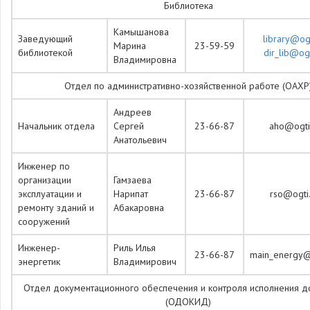
Библиотека
Камышанова
Заведующий
library@ogt
Марина
23-59-59
библиотекой
dir_lib@ogt
Владимировна
Отдел по административно-хозяйственной работе (ОАХР
Андреев
Начальник отдела
Сергей
23-66-87
aho@ogti.
Анатольевич
Инженер по
организации
Гамзаева
эксплуатации и
Нарипат
23-66-87
rso@ogti.
ремонту зданий и
Абакаровна
сооружений
Инженер-
Риль Илья
23-66-87
main_energy@o
энергетик
Владимирович
Отдел документационного обеспечения и контроля исполнения д
(ОДОКИД)