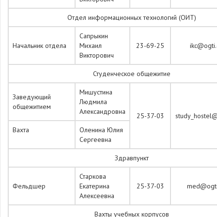
Отдел информационных технологий (ОИТ)
Сапрыкин
Начальник отдела
Михаил
23-69-25
ikc@ogti.
Викторович
Студенческое общежитие
Мишустина
Заведующий
Людмила
общежитием
Александровна
25-37-03
study_hostel@
Вахта
Оленина Юлия
Сергеевна
Здравпункт
Старкова
Фельдшер
Екатерина
25-37-03
med@ogti.
Алексеевна
Вахты учебных корпусов