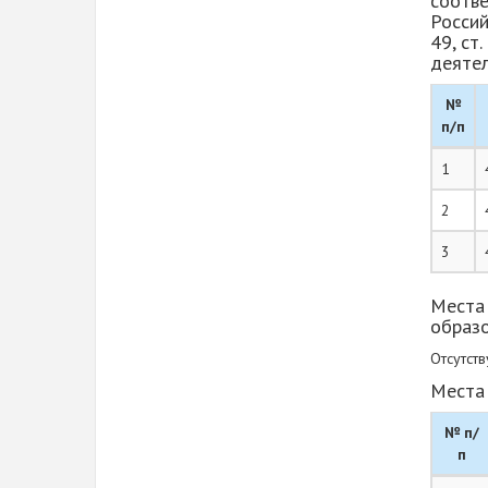
соотве
Россий
49, ст
деяте
№
п/п
1
2
3
Места 
образ
Отсутств
Места 
№ п/
п