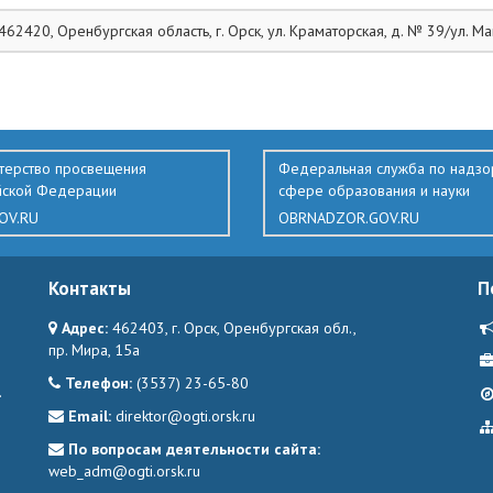
462420, Оренбургская область, г. Орск, ул. Краматорская, д. № 39/ул. 
терство просвещения
Федеральная служба по надзо
йской Федерации
сфере образования и науки
OV.RU
OBRNADZOR.GOV.RU
Контакты
П
Адрес:
462403, г. Орск, Оренбургская обл.,
пр. Мира, 15а
Телефон:
(3537) 23-65-80
.
Email:
direktor@ogti.orsk.ru
По вопросам деятельности сайта:
web_adm@ogti.orsk.ru