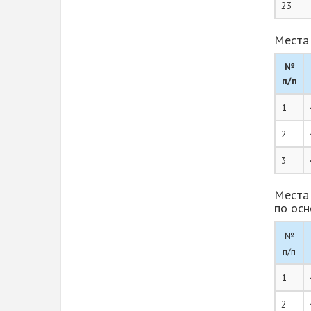
23
Места 
№
п/п
1
2
3
Места
по ос
№
п/п
1
2