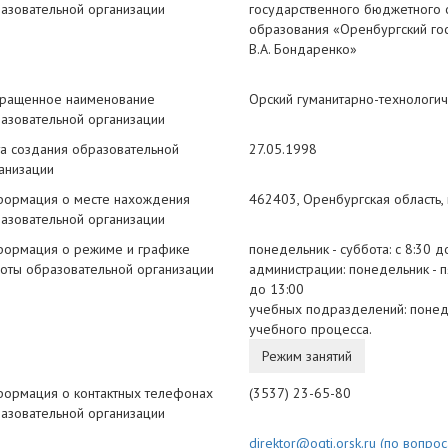
азовательной организации
государственного бюджетного
образования «Оренбургский го
В.А. Бондаренко»
ращенное наименование
Орский гуманитарно-технологич
азовательной организации
а создания образовательной
27.05.1998
анизации
ормация о месте нахождения
462403, Оренбургская область, г
азовательной организации
ормация о режиме и графике
понедельник - суббота: с 8:30 
оты образовательной организации
администрации: понедельник - п
до 13:00
учебных подразделений: понеде
учебного процесса.
Режим занятий
ормация о контактных телефонах
(3537) 23-65-80
азовательной организации
direktor@ogti.orsk.ru (по вопро