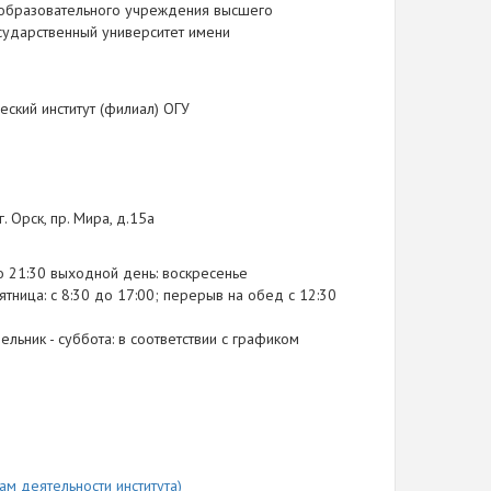
 образовательного учреждения высшего
сударственный университет имени
еский институт (филиал) ОГУ
. Орск, пр. Мира, д.15а
до 21:30 выходной день: воскресенье
ятница: с 8:30 до 17:00; перерыв на обед с 12:30
льник - суббота: в соответствии с графиком
сам деятельности института)