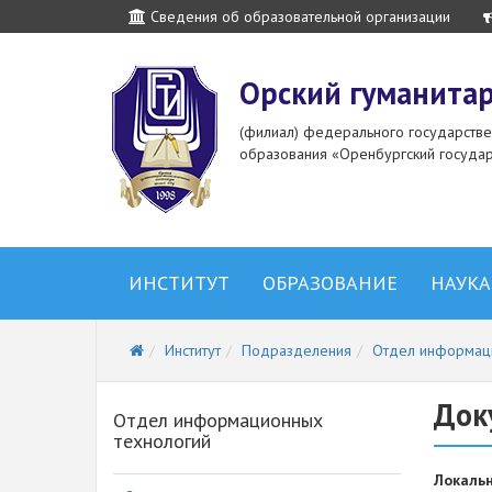
Сведения об образовательной организации
Орский гуманитар
(филиал) федерального государств
образования «Оренбургский государ
ИНСТИТУТ
ОБРАЗОВАНИЕ
НАУКА
Институт
Подразделения
Отдел информац
Док
Отдел информационных
технологий
Локаль