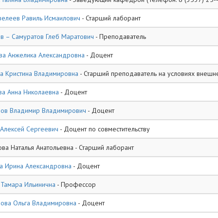
велеев Равиль Исмаилович
- Старший лаборант
в – Самуратов Глеб Маратович
- Преподаватель
ва Анжелика Александровна
- Доцент
а Кристина Владимировна
- Старший преподаватель на условиях внешне
а Анна Николаевна
- Доцент
нов Владимир Владимирович
- Доцент
Алексей Сергеевич
- Доцент по совместительству
ва Наталья Анатольевна - Старший лаборант
а Ирина Александровна
- Доцент
 Тамара Ильинична
- Профессор
ова Ольга Владимировна
- Доцент