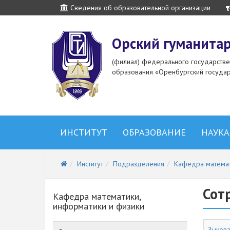
Сведения об образовательной организации
Орский гуманитар
(филиал) федерального государств
образования «Оренбургский государ
ИНСТИТУТ
ОБРАЗОВАНИЕ
НАУКА
Институт
Подразделения
Кафедра математ
Сот
Кафедра математики,
информатики и физики
Зыкова